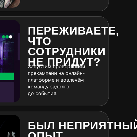
ПЕРЕЖИВАЕТЕ,
ЧТО
СОТРУДНИКИ
НЕ ПРИДУТ?
Запустим проверенный
прекампейн на онлайн-
платформе и вовлечём
команду задолго
до события.
БЫЛ НЕПРИЯТНЫ
ОПЫТ