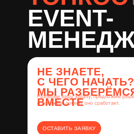
EVENT-
МЕНЕДЖ
НЕ ЗНАЕТЕ,
С ЧЕГО НАЧАТЬ
МЫ РАЗБЕРЁМС
Разберём вашу задачу, предложим реш
ВМЕСТЕ
и покажем, почему оно сработает.
ОСТАВИТЬ ЗАЯВКУ