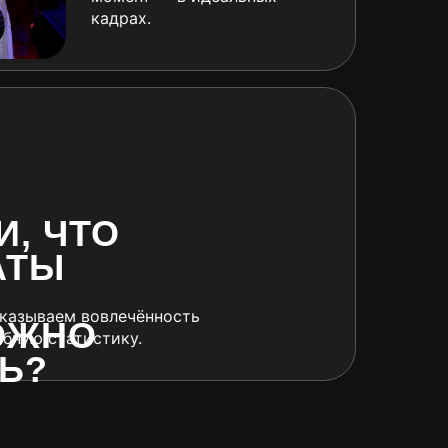
кадрах.
, ЧТО
АТЫ
казываем вовлечённость
ОЖНО
обную статистику.
Ь?