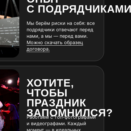
С ПОДРЯДЧИКАМ
Мы берём риски на себя: все
подрядчики отвечают перед
нами, а мы — перед вами.
Можно скачать образец
договора.
ХОТИТЕ,
ЧТОБЫ
ПРАЗДНИК
ЗАПОМНИЛСЯ?
Работаем с топ-фотографами
и видеографами. Каждый
момент — в идеальных