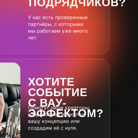
ПОДРЯДЧИКОВ?
У нас есть проверенные
партнёры, с которыми
мы работаем уже много
лет.
ХОТИТЕ
СОБЫТИЕ
С ВАУ-
Помогут наши креаторы:
ЭФФЕКТОМ?
разработаем идею под
вашу концепцию или
создадим её с нуля.