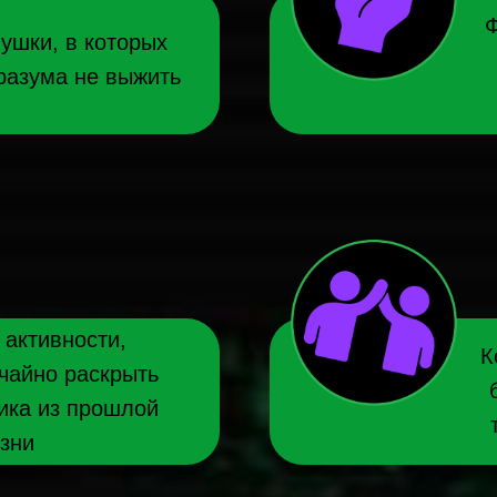
Ф
ушки, в которых
разума не выжить
 активности,
К
чайно раскрыть
ика из прошлой
зни