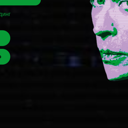
динг
ю