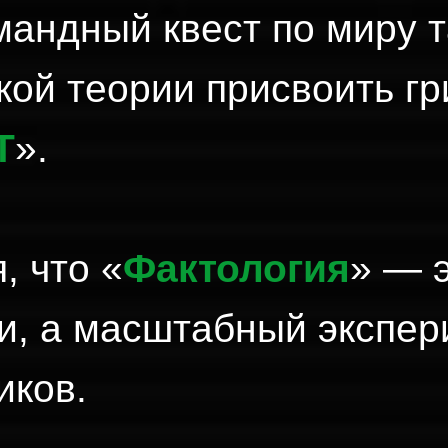
андный квест по миру т
кой теории присвоить г
Т
».
, что «
Фактология
» — э
и, а масштабный экспер
иков.