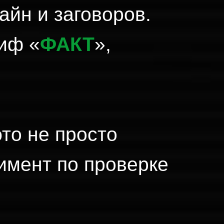
айн и заговоров.
риф «
ФАКТ
»,
то не просто
имент по проверке