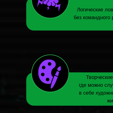
Логические лов
без командного 
Творческие
где можно слу
в себе художн
жи