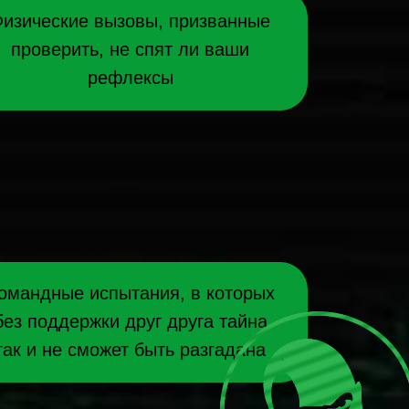
изические вызовы, призванные
проверить, не спят ли ваши
рефлексы
омандные испытания, в которых
без поддержки друг друга тайна
так и не сможет быть разгадана