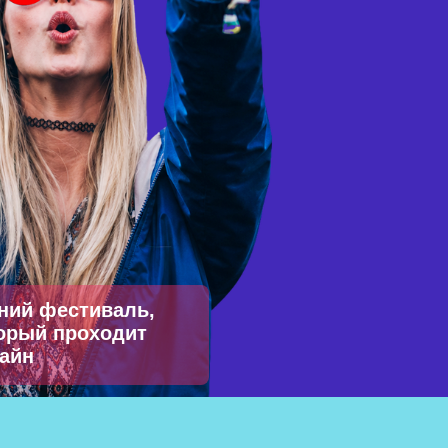
ний фестиваль,
орый проходит
айн