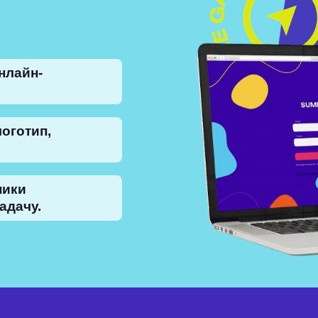
нлайн-
оготип,
ники
адачу.