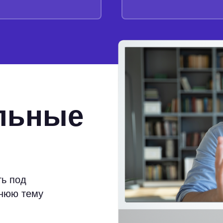
льные
ь под
ннюю тему