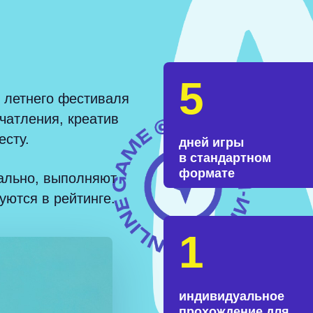
5
 летнего фестиваля
чатления, креатив
есту.
дней игры
в стандартном
формате
уально, выполняют
уются в рейтинге.
1
индивидуальное
прохождение для