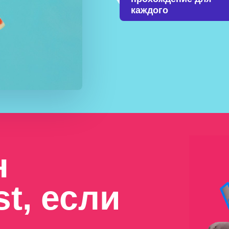
каждого
н
st, если