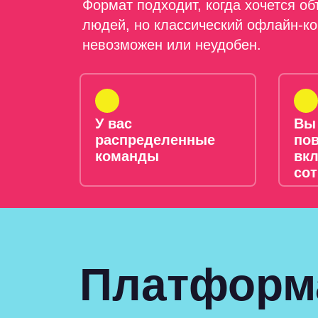
Формат подходит, когда хочется о
людей, но классический офлайн-к
невозможен или неудобен.
У вас
Вы
распределенные
по
команды
вк
со
Платформ