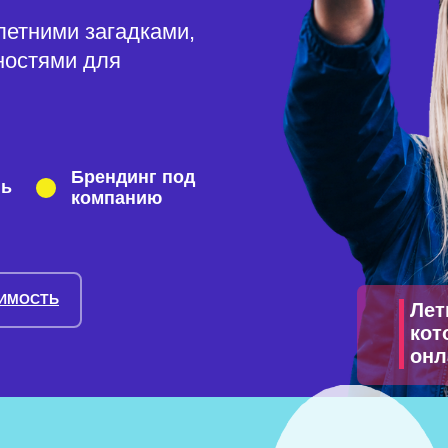
летними загадками,
ностями для
Брендинг под
нь
компанию
ОИМОСТЬ
Лет
кот
онл