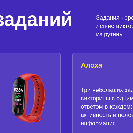
заданий
Задания чер
легкие викто
из рутины.
Алоха
Три небольших за
викторины с одни
ответом в каждом:
активность и поле
информация.