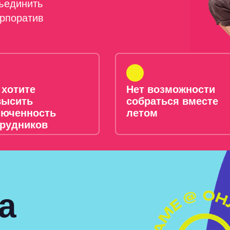
бъединить
орпоратив
 хотите
Нет возможности
высить
собраться вместе
люченность
летом
трудников
а