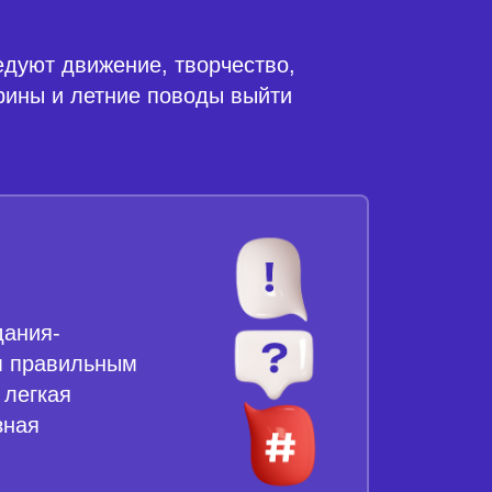
едуют движение, творчество,
рины и летние поводы выйти
дания-
м правильным
 легкая
зная