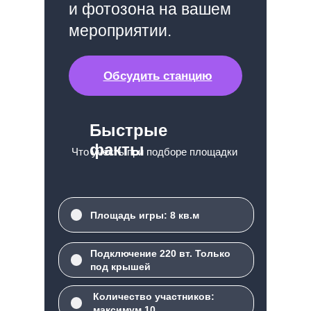
и фотозона на вашем
мероприятии.
Обсудить станцию
Быстрые
факты
Что учесть при подборе площадки
Площадь игры: 8 кв.м
Подключение 220 вт. Только
под крышей
Количество участников:
максимум 10