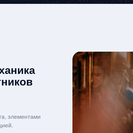
ханика
тников
та, элементами
цией.