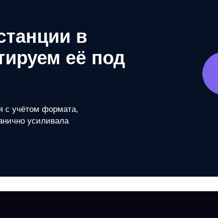
станции в
тируем её под
я с учётом формата,
ганично усиливала