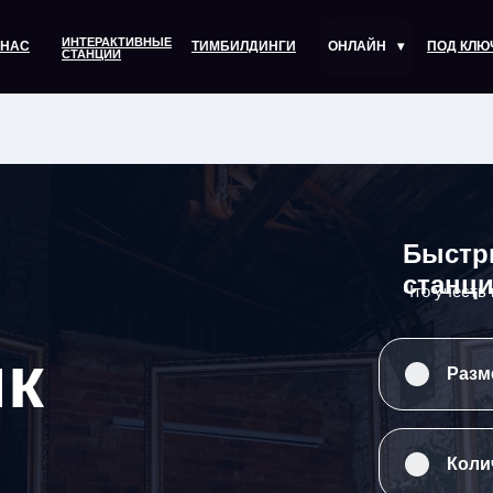
ИНТЕРАКТИВНЫЕ
 НАС
ТИМБИЛДИНГИ
ОНЛАЙН
▾
ПОД КЛЮ
СТАНЦИИ
Быстр
станц
Что учесть
к
Разме
Коли