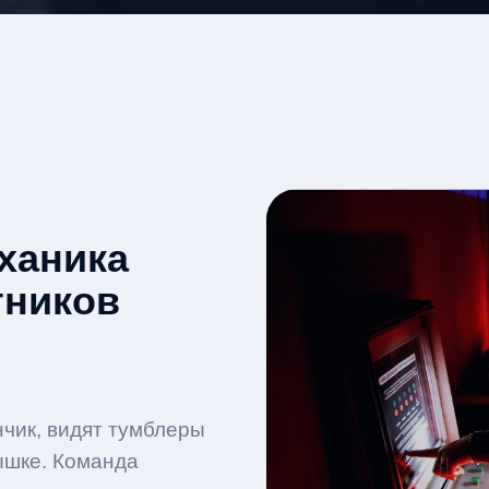
ханика
тников
чик, видят тумблеры
ышке. Команда