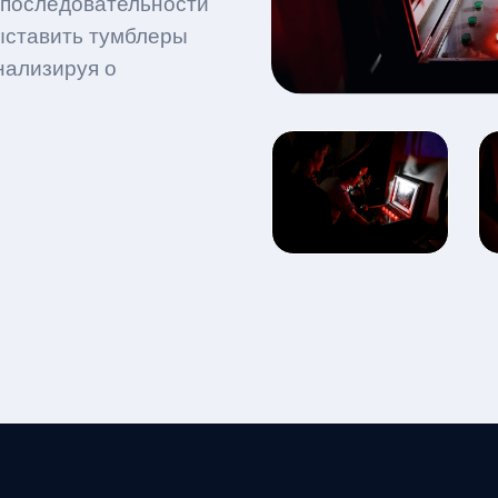
й последовательности
ыставить тумблеры
нализируя о