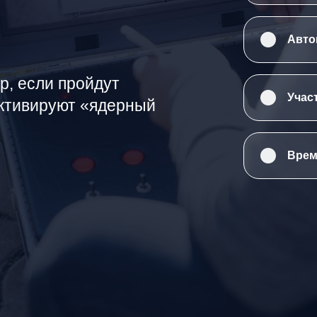
Авто
р, если пройдут
Учас
активируют «ядерный
Врем