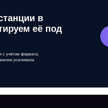
станции в
тируем её под
я с учётом формата,
ганично усиливала